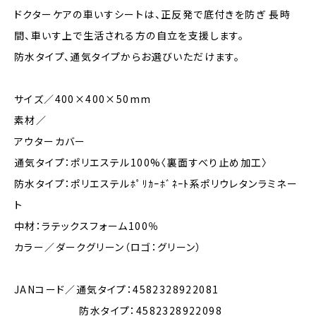
ドクターケアの車いすシートは、正反発で底付きを防ぎ 長時
間、車いす上で生活される方の自立を支援します。
防水タイプ、通気タイプからお選びいただけます。
サイズ／400×400×50mm
素材／
アウターカバー
通気タイプ：ポリエステル100%〈裏面すべり止め加工〉
防水タイプ：ポリエステルﾎﾟﾘｶｰﾎﾞﾈｰﾄ系ポリウレタンラミネー
ト
中材：ラテックスフォーム100％
カラー／ダークグリーン（ロゴ：グリーン）
JANコード／通気タイプ：4582328922081
防水タイプ：4582328922098