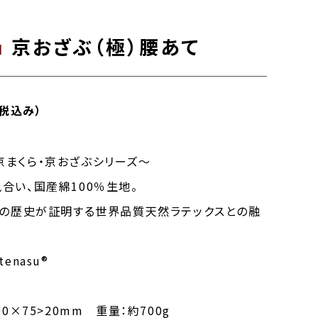
京おざぶ（極）腰あて
u
（税込み）
® 京まくら・京おざぶシリーズ～
合い、国産綿100％生地。
年の歴史が証明する世界品質天然ラテックスとの融
enasu®
0×75>20mm 重量：約700g