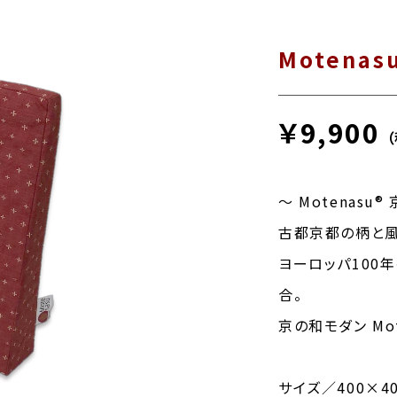
Motenas
￥9,900
～ Motenasu
古都京都の柄と風
ヨーロッパ100
合。
京の和モダン Mot
サイズ／400×40