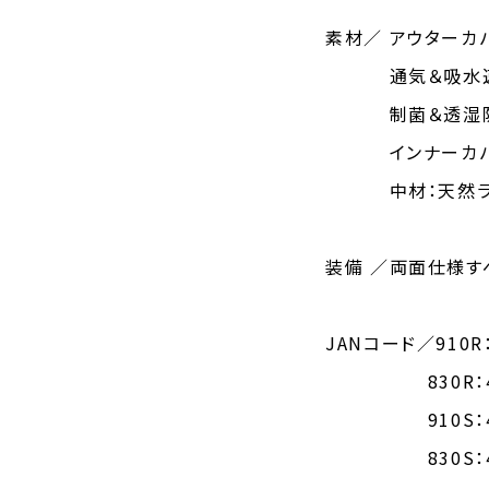
素材／ アウターカ
通気＆吸水速乾
制菌＆透湿防水
インナーカバー
中材：天然ラテッ
装備 ／両面仕様す
JANコード／910R：
830R：4582
910S：4582
830S：4582