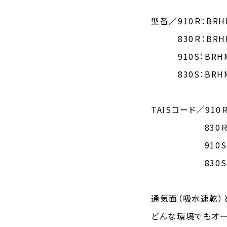
型番／910Ｒ：BRHM
830Ｒ：BRHM
910S：BRHM-
830S：BRHM-
TAISコード／910Ｒ：
830Ｒ：011
910S：0114
830S：0114
通気面（吸水速乾）
どんな環境でもオー