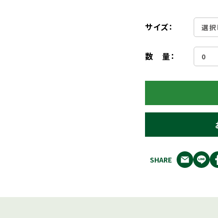
サイズ：
数 量：
SHARE